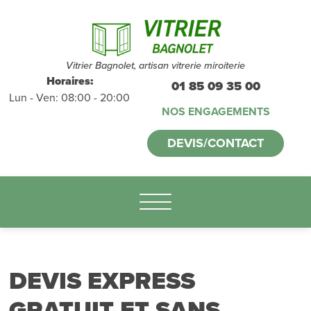
Devis et
déplacements
gratuits
sans
Vitrier Bagnolet, artisan vitrerie miroiterie
Horaires:
01 85 09 35 00
Lun - Ven: 08:00 - 20:00
engagement
NOS ENGAGEMENTS
appelez-nous :
DEVIS/CONTACT
01.85.09.35.00
DEVIS EXPRESS
GRATUIT ET SANS