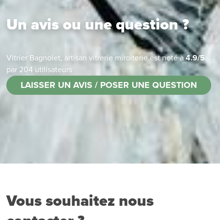
Un avis ou une question ?
Vitrier Bagnolet, artisan vitrerie miroiterie
est noté à
4.9
/
5
par
204
utilisateurs
LAISSER UN AVIS / POSER UNE QUESTION
Vous souhaitez nous