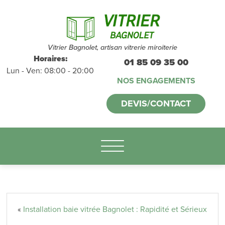
Devis et
déplacements
gratuits
sans
Vitrier Bagnolet, artisan vitrerie miroiterie
Horaires:
01 85 09 35 00
Lun - Ven: 08:00 - 20:00
engagement
NOS ENGAGEMENTS
appelez-nous :
DEVIS/CONTACT
01.85.09.35.00
«
Installation baie vitrée Bagnolet : Rapidité et Sérieux