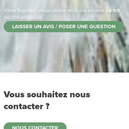
Vitrier Bagnolet, artisan vitrerie miroiterie
est noté à
4.9
/
5
par
204
utilisateurs
LAISSER UN AVIS / POSER UNE QUESTION
Vous souhaitez nous
contacter ?
NOUS CONTACTER