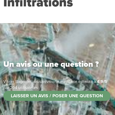
Infiltrations
Un avis ou une question ?
Vitrier Bagnolet, artisan vitrerie miroiterie
est noté à
4.9
/
5
par
204
utilisateurs
LAISSER UN AVIS / POSER UNE QUESTION