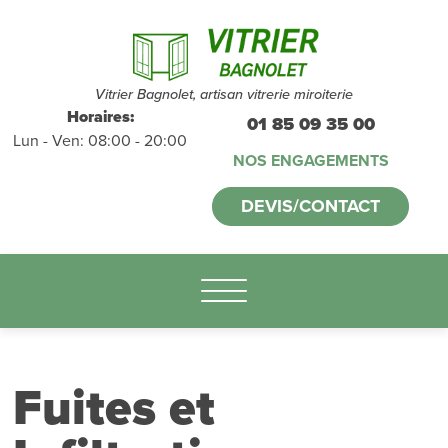
Devis et
déplacements
gratuits
sans
Vitrier Bagnolet, artisan vitrerie miroiterie
Horaires:
01 85 09 35 00
Lun - Ven: 08:00 - 20:00
engagement
NOS ENGAGEMENTS
appelez-nous :
DEVIS/CONTACT
01.85.09.35.00
Fuites et