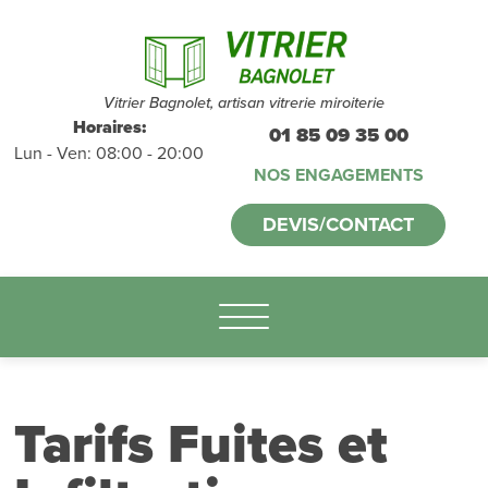
Devis et
déplacements
gratuits
sans
Vitrier Bagnolet, artisan vitrerie miroiterie
Horaires:
01 85 09 35 00
Lun - Ven: 08:00 - 20:00
engagement
NOS ENGAGEMENTS
appelez-nous :
DEVIS/CONTACT
01.85.09.35.00
Tarifs Fuites et