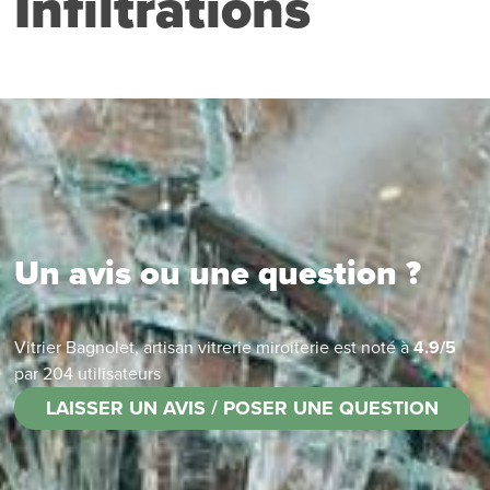
Infiltrations
Un avis ou une question ?
Vitrier Bagnolet, artisan vitrerie miroiterie
est noté à
4.9
/
5
par
204
utilisateurs
LAISSER UN AVIS / POSER UNE QUESTION