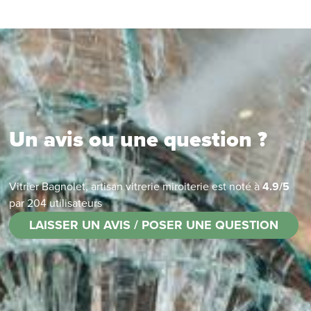
Un avis ou une question ?
Vitrier Bagnolet, artisan vitrerie miroiterie
est noté à
4.9
/
5
par
204
utilisateurs
LAISSER UN AVIS / POSER UNE QUESTION