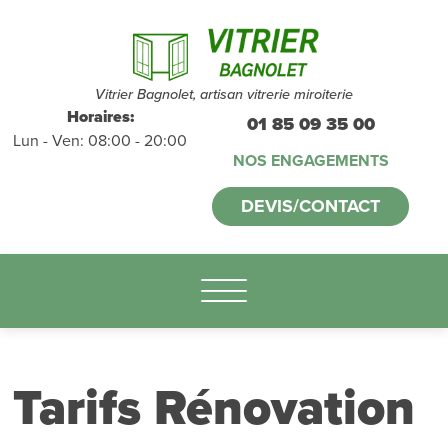
Devis et
déplacements
gratuits
sans
Vitrier Bagnolet, artisan vitrerie miroiterie
Horaires:
01 85 09 35 00
Lun - Ven: 08:00 - 20:00
engagement
NOS ENGAGEMENTS
appelez-nous :
DEVIS/CONTACT
01.85.09.35.00
Tarifs Rénovation