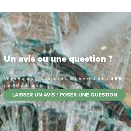
Un avis ou une question ?
Vitrier Bagnolet, artisan vitrerie miroiterie
est noté à
4.9
/
5
par
204
utilisateurs
LAISSER UN AVIS / POSER UNE QUESTION